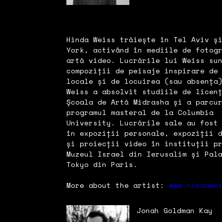
Hinda Weiss trăiește în Tel Aviv ș
York, activând în mediile de fotog
artă video. Lucrările lui Weiss su
compoziții de peisaje inspirare de
locale și de locuirea (sau absența
Weiss a absolvit studiile de licen
Școala de Artă Midrasha și a parcu
programul masteral de la Columbia
University. Lucrările sale au fost
în expoziții personale, expoziții 
și proiecții video în instituții p
Muzeul Israel din Ierusalim și Pal
Tokyo din Paris.
More about the artist:
www.hindawe
Jonah Goldman Kay