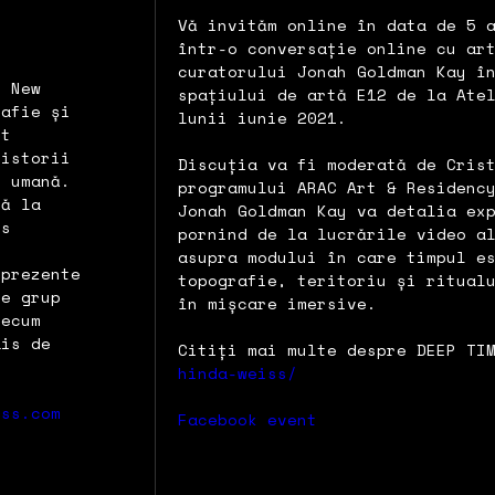
Vă invităm online în data de 5 
într-o conversație online cu ar
curatorului Jonah Goldman Kay î
i New
spațiului de artă E12 de la Ate
rafie și
lunii iunie 2021.
nt
 istorii
Discuția va fi moderată de Cris
) umană.
programului ARAC Art & Residenc
ță la
Jonah Goldman Kay va detalia ex
rs
pornind de la lucrările video a
asupra modului în care timpul e
 prezente
topografie, teritoriu și ritual
de grup
în mișcare imersive.
recum
ais de
Citiți mai multe despre DEEP TI
hinda-weiss/
iss.com
Facebook event