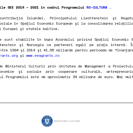
ile SEE 2014 – 2021 în cadrul Programului
RO-CULTURA
.
contribuția Islandei, Principatului Liechtenstein și Regat
ociale în Spațiul Economic European și la consolidarea relațiil
l Europei și statele baltice.
e sunt stabilite în baza Acordului privind Spațiul Economic 
tenstein și Norvegia ca parteneri egali pe piața internă. 
ntre 1994 și 2014 și €1,55 miliarde pentru perioada de finanțar
rants.org
și
www.eeagrants.ro
e Ministerul Culturii prin Unitatea de Management a Proiectul
conomice și sociale prin cooperare culturală, antreprenori
ul Programului este de aproximativ 34 milioane de euro. Mai mul