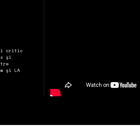
și critic
ns și
ntre
ew și LA