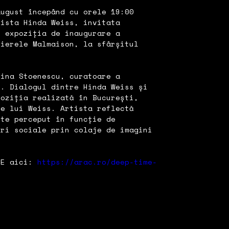
august începând cu orele 19:00
tista Hinda Weiss, invitata
n expoziția de inaugurare a
lierele Malmaison, la sfârșitul
tina Stoenescu, curatoare a
y. Dialogul dintre Hinda Weiss și
poziția realizată în București,
le lui Weiss. Artista reflectă
ste perceput în funcție de
uri sociale prin colaje de imagini
ME aici:
https://arac.ro/deep-time-