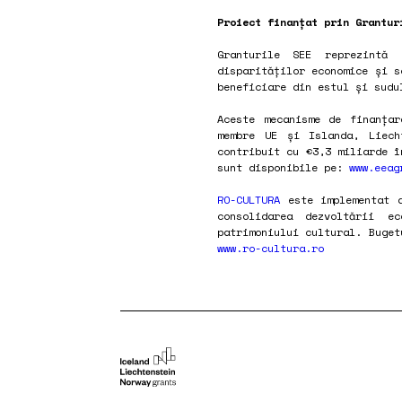
Proiect finanțat prin Grantur
Granturile SEE reprezintă 
disparităților economice și s
beneficiare din estul și sudu
Aceste mecanisme de finanțar
membre UE și Islanda, Liech
contribuit cu €3,3 miliarde î
sunt disponibile pe:
www.eeag
RO-CULTURA
este implementat d
consolidarea dezvoltării e
patrimoniului cultural. Buget
www.ro-cultura.ro