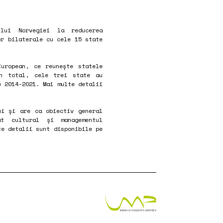
ului Norvegiei la reducerea
or bilaterale cu cele 15 state
European, ce reunește statele
În total, cele trei state au
e 2014-2021. Mai multe detalii
ui și are ca obiectiv general
at cultural și managementul
te detalii sunt disponibile pe