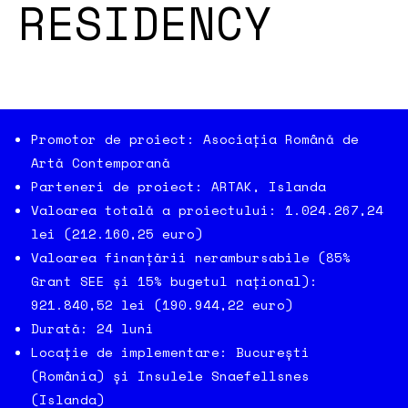
RESIDENCY
Promotor de proiect: Asociația Română de
Artă Contemporană
Parteneri de proiect: ARTAK, Islanda
Valoarea totală a proiectului: 1.024.267,24
lei (212.160,25 euro)
Valoarea finanțării nerambursabile (85%
Grant SEE și 15% bugetul național):
921.840,52 lei (190.944,22 euro)
Durată: 24 luni
Locație de implementare: București
(România) și Insulele Snaefellsnes
(Islanda)