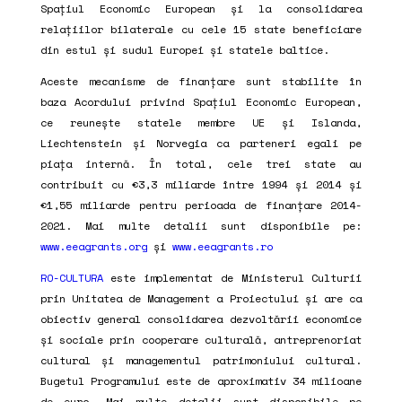
Spațiul Economic European și la consolidarea
relațiilor bilaterale cu cele 15 state beneficiare
din estul și sudul Europei și statele baltice.
Aceste mecanisme de finanțare sunt stabilite în
baza Acordului privind Spațiul Economic European,
ce reunește statele membre UE și Islanda,
Liechtenstein și Norvegia ca parteneri egali pe
piața internă. În total, cele trei state au
contribuit cu €3,3 miliarde între 1994 și 2014 și
€1,55 miliarde pentru perioada de finanțare 2014-
2021. Mai multe detalii sunt disponibile pe:
www.eeagrants.org
și
www.eeagrants.ro
RO-CULTURA
este implementat de Ministerul Culturii
prin Unitatea de Management a Proiectului și are ca
obiectiv general consolidarea dezvoltării economice
și sociale prin cooperare culturală, antreprenoriat
cultural și managementul patrimoniului cultural.
Bugetul Programului este de aproximativ 34 milioane
de euro. Mai multe detalii sunt disponibile pe