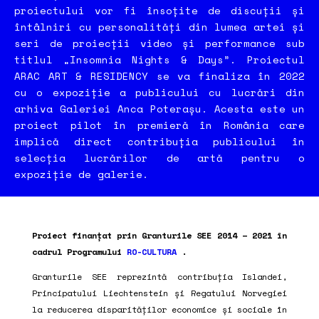
proiectului vor fi însoțite de discuții și
întâlniri cu personalități din lumea artei și
seri de proiecții video și performance sub
titlul „Insomnia Nights & Days”. Proiectul
ARAC ART & RESIDENCY se va finaliza în 2022
cu o expoziție a publicului cu lucrări din
arhiva Galeriei Anca Poterașu. Acesta este un
proiect pilot în premieră în România care
implică direct contribuția publicului în
selecția lucrărilor de artă pentru o
expoziție de galerie.
Proiect finanțat prin Granturile SEE 2014 – 2021 în
cadrul Programului
RO-CULTURA
.
Granturile SEE reprezintă contribuția Islandei,
Principatului Liechtenstein și Regatului Norvegiei
la reducerea disparităților economice și sociale în