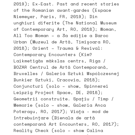
2019); Ex-East. Past and recent stories
of the Romanian avant-gardes (Espace
Niemeyer, Paris, FR, 2019); Din
unghiuri diferite (The National Museum
of Contemporary Art, RO, 2018); Woman,
All Too Woman – a 3a ediție a Baroc
Urban (Muzeul de Artă, Timișoara RO,
2018); Orient – Trauma & Revival:
Contemporary Encounters (Kim?
Laikmetīgās mākslas centrs, Riga /
BOZAR Centrul de Artă Contemporană,
Bruxelles / Galeria Sztuki Współczesnej
Bunkier Sztuki, Cracovia, 2018);
Conjuncturi (solo – show, Spinnerei
Leipzig Project Space, DE, 2018);
Geometrii construite. Spațiu / Timp /
Memorie (solo – show, Galeria Anca
Poterașu, RO, 2017); Viața - mod de
întrebuințare (Bienala de artă
contemporană Art Encounters, RO, 2017);
Reality Check (solo – show Calina