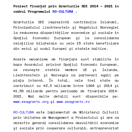
Proiect finanțat prin Granturile SEE 2014 – 2021 în
cadrul Programului
RO-CULTURA
.
Granturile SEE reprezintă contribuția Islandei,
Principatului Liechtenstein și Regatului Norvegiei
la reducerea disparităților economice și sociale în
Spațiul Economic European și la consolidarea
relațiilor bilaterale cu cele 15 state beneficiare
din estul și sudul Europei și statele baltice.
Aceste mecanisme de finanțare sunt stabilite în
baza Acordului privind Spațiul Economic European,
ce reunește statele membre UE și Islanda,
Liechtenstein și Norvegia ca parteneri egali pe
piața internă. În total, cele trei state au
contribuit cu €3,3 miliarde între 1994 și 2014 și
€1,55 miliarde pentru perioada de finanțare 2014-
2021. Mai multe detalii sunt disponibile pe:
www.eeagrants.org
și
www.eeagrants.ro
RO-CULTURA
este implementat de Ministerul Culturii
prin Unitatea de Management a Proiectului și are ca
obiectiv general consolidarea dezvoltării economice
și sociale prin cooperare culturală, antreprenoriat