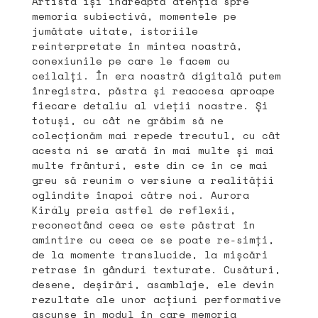
Artista își îndreaptă atenția spre
memoria subiectivă, momentele pe
jumătate uitate, istoriile
reinterpretate în mintea noastră,
conexiunile pe care le facem cu
ceilalți. În era noastră digitală putem
înregistra, păstra și reaccesa aproape
fiecare detaliu al vieții noastre. Și
totuși, cu cât ne grăbim să ne
colecționăm mai repede trecutul, cu cât
acesta ni se arată în mai multe și mai
multe frânturi, este din ce în ce mai
greu să reunim o versiune a realității
oglindite înapoi către noi. Aurora
Király preia astfel de reflexii,
reconectând ceea ce este păstrat în
amintire cu ceea ce se poate re-simți,
de la momente translucide, la mișcări
retrase în gânduri texturate. Cusături,
desene, deșirări, asamblaje, ele devin
rezultate ale unor acțiuni performative
ascunse în modul în care memoria