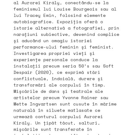
al Aurorei Király, conectându-se la
feminismul lui Louise Bourgeois sau al
lui Tracey Emin, folosind elemente
autobiografice. Expoziția oferă o
istorie alternativă a fotografiei, prin
narațiuni subiective, devenind complice
și aducând un omagiu istoriei
performance-ului feminin și feminist.
Investigarea propriei vieți și
experiențe personale conduce la
instalații precum seria 50’s sau Soft
Despair (2020), ce exprimă stări
conflictuale, îndoială, durere și
transformări ale corpului în timp.
Mișcările de dans și teatrale ale
artistelor precum Yvonne Rainer sau
Mette Ingvartsen sunt cusute în mărime
naturală în siluete matlasate ce
urmează conturul corpului Aurorei
Király. Un țipăt tăcut, salturi,
mișcările sunt transferate în