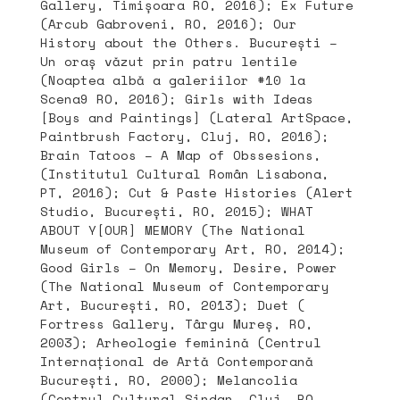
Gallery, Timișoara RO, 2016); Ex Future
(Arcub Gabroveni, RO, 2016); Our
History about the Others. București –
Un oraș văzut prin patru lentile
(Noaptea albă a galeriilor #10 la
Scena9 RO, 2016); Girls with Ideas
[Boys and Paintings] (Lateral ArtSpace,
Paintbrush Factory, Cluj, RO, 2016);
Brain Tatoos – A Map of Obssesions,
(Institutul Cultural Român Lisabona,
PT, 2016); Cut & Paste Histories (Alert
Studio, București, RO, 2015); WHAT
ABOUT Y[OUR] MEMORY (The National
Museum of Contemporary Art, RO, 2014);
Good Girls – On Memory, Desire, Power
(The National Museum of Contemporary
Art, București, RO, 2013); Duet (
Fortress Gallery, Târgu Mureș, RO,
2003); Arheologie feminină (Centrul
Internațional de Artă Contemporană
București, RO, 2000); Melancolia
(Centrul Cultural Sindan, Cluj, RO,