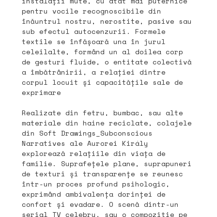
instalații mute, cu atât mai puternice
pentru vocile recognoscibile din
înăuntrul nostru, nerostite, pasive sau
sub efectul autocenzurii. Formele
textile se înfășoară una în jurul
celeilalte, formând un al doilea corp
de gesturi fluide, o entitate colectivă
a îmbătrânirii, a relației dintre
corpul locuit și capacitățile sale de
exprimare
Realizate din fetru, bumbac, sau alte
materiale din haine reciclate, colajele
din Soft Drawings_Subconscious
Narratives ale Aurorei Király
explorează relațiile din viața de
familie. Suprafețele plane, suprapuneri
de texturi și transparențe se reunesc
într-un proces profund psihologic,
exprimând ambivalența dorinței de
confort și evadare. O scenă dintr-un
serial TV celebru, sau o compoziție pe