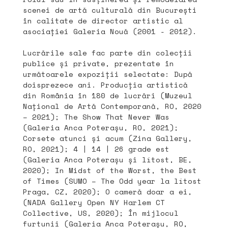
scenei de artă culturală din București
în calitate de director artistic al
asociației Galeria Nouă (2001 - 2012).
Lucrările sale fac parte din colecții
publice și private, prezentate în
următoarele expoziții selectate: După
doisprezece ani. Producția artistică
din România în 180 de lucrări (Muzeul
Național de Artă Contemporană, RO, 2020
– 2021); The Show That Never Was
(Galeria Anca Poterașu, RO, 2021);
Corsete atunci și acum (Zina Gallery,
RO, 2021); 4 | 14 | 26 grade est
(Galeria Anca Poterașu și lítost, BE,
2020); In Midst of the Worst, the Best
of Times (SUMO – The Odd year la lítost
Praga, CZ, 2020); O cameră doar a ei,
(NADA Gallery Open NY Harlem CT
Collective, US, 2020); În mijlocul
furtunii (Galeria Anca Poterașu, RO,